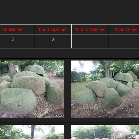
Sluitstenen
Poort zijstenen
Poort dekstenen
Kransstenen
2
2