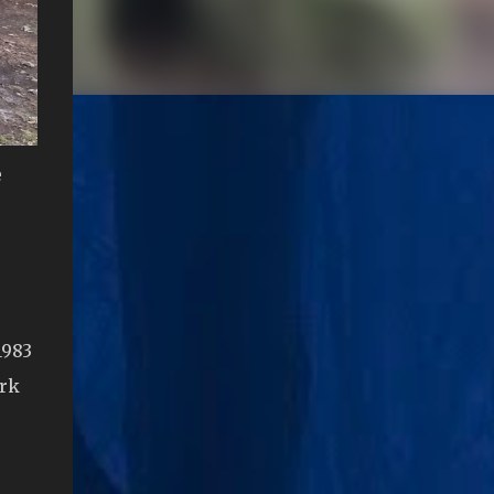
e
1983
erk