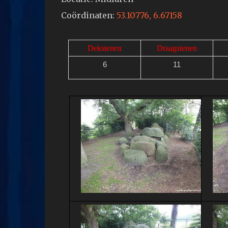
Coördinaten:
53.10776, 6.67158
Dekstenen
Draagstenen
6
11