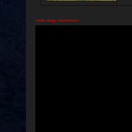
Credits filmpje: Machiel kunst