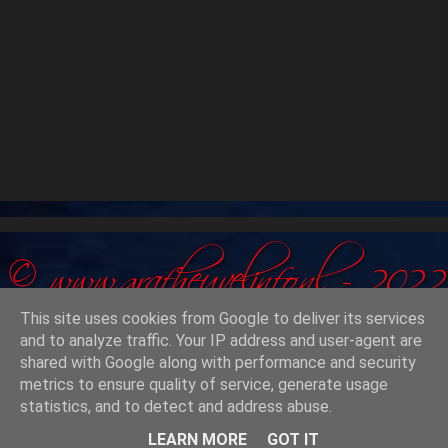
This site uses cookies from Google to deliver its services
and to analyze traffic. Your IP address and user-agent are
shared with Google along with performance and security
© grafheuvelinfo.nl 2022 - 2026
metrics to ensure quality of service, generate usage
statistics, and to detect and address abuse.
LEARN MORE
GOT IT