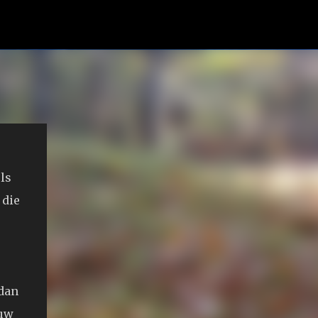
ls
 die
 dan
euw