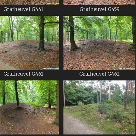
Grafheuvel G441
Grafheuvel G459
Grafheuvel G461
Grafheuvel G462