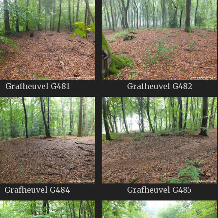
Grafheuvel G481
Grafheuvel G482
Grafheuvel G484
Grafheuvel G485